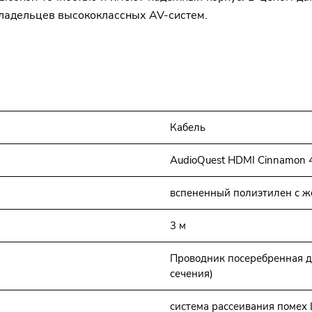
владельцев высококлассных AV-систем.
Кабель
AudioQuest HDMI Cinnamon 4
вспененный полиэтилен с ж
3 м
Проводник посеребренная д
сечения)
система рассеивания помех Le