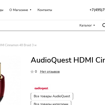
+7(495)7
ды
О Магазине
Контакты
Каталог
MI Cinnamon 48 Braid 3 м
AudioQuest HDMI Cin
0
Нет отзывов
Все товары AudioQuest
Все товары категории