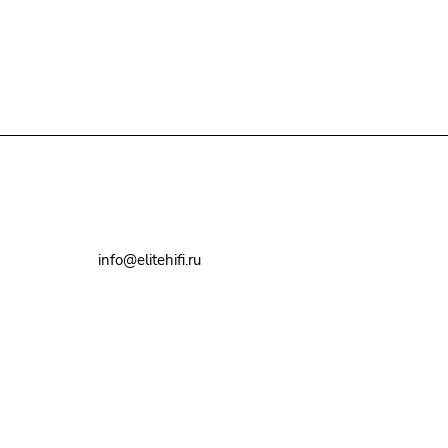
+7(495)79-2222-8
info@elitehifi.ru
г. Москва, ул. Мневники, д. 5