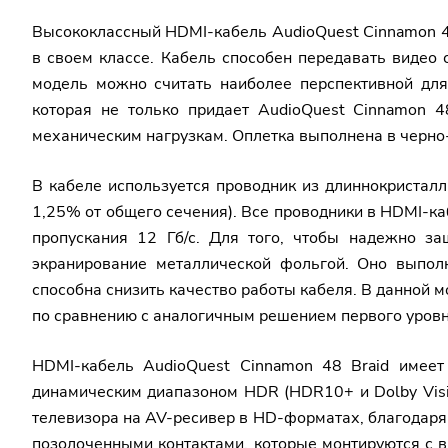
Высококлассный HDMI-кабель AudioQuest Cinnamon 48
в своем классе. Кабель способен передавать видео 
модель можно считать наиболее перспективной для
которая не только придает AudioQuest Cinnamon 
механическим нагрузкам. Оплетка выполнена в черно
В кабеле используется проводник из длиннокристал
1,25% от общего сечения). Все проводники в HDMI-ка
пропускания 12 Гб/с. Для того, чтобы надежно з
экранирование металлической фольгой. Оно выполн
способна снизить качество работы кабеля. В данной 
по сравнению с аналогичным решением первого уровн
HDMI-кабель AudioQuest Cinnamon 48 Braid имеет
динамическим диапазоном HDR (HDR10+ и Dolby Visio
телевизора на AV-ресивер в HD-форматах, благодар
позолоченными контактами, которые монтируются с 