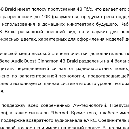
 Braid имеет полосу пропускания 48 Гб/с, что делает ег
с разрешением до 10K (разумеется, предусмотрена подде
 использования в домашних кинотеатрах будущего. Каб
48 Braid роскошный внешний вид, но и служит для пов
-красных цветах, характерных для оформления моделей д
лической меди высокой степени очистки, дополнительно 
беле AudioQuest Cinnamon 48 Braid разделены на 4 балан
ащитить передаваемый сигнал от радиочастотных помех
ено по запатентованной технологии, предотвращающей
модели используется данная система второго уровня, кото
я.
 поддержку всех современных AV-технологий. Предус
n), а также сигналов Ethernet. Кроме того, в кабеле им
я поддержке возвратного аудиоканала eARC. Соединител
высокой точностью и имеют надежный корпус. В целом да