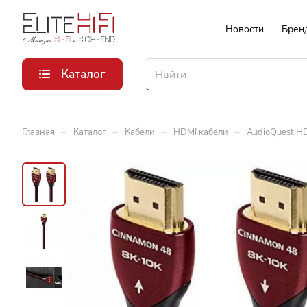
Новости
Брен
Каталог
–
–
–
–
Главная
Каталог
Кабели
HDMI кабели
AudioQuest HD