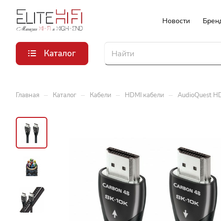
Новости
Брен
Каталог
–
–
–
–
Главная
Каталог
Кабели
HDMI кабели
AudioQuest HD