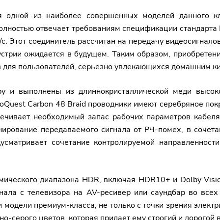
я одной из наиболее совершенных моделей данного к
лностью отвечает требованиям спецификации стандарта H
б/с. Этот соединитель рассчитан на передачу видеосигнал
дустрии ожидается в будущем. Таким образом, приобретен
 для пользователей, серьезно увлекающихся домашним ки
у и выполнены из длиннокристаллической меди высоко
oQuest Carbon 48 Braid проводники имеют серебряное пок
печивает необходимый запас рабочих параметров кабел
нирование передаваемого сигнала от РЧ-помех, в сочет
едусматривает сочетание контролируемой направленност
ического диапазона HDR, включая HDR10+ и Dolby Visio
гнала с телевизора на AV-ресивер или саундбар во вс
и модели премиум-класса, не только с точки зрения элект
о-серого цветов, которая придает ему строгий и дорогой 