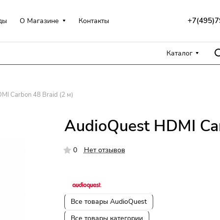
+7(495)7
ды
О Магазине
Контакты
Каталог
MI Carbon 48 Braid (2 м)
AudioQuest HDMI Car
0
Нет отзывов
Все товары AudioQuest
Все товары категории