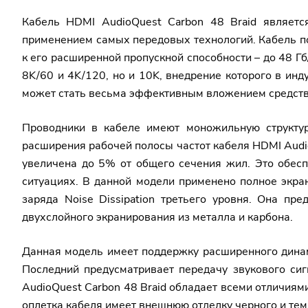
Кабель HDMI AudioQuest Carbon 48 Braid являетс
применением самых передовых технологий. Кабель по
к его расширенной пропускной способности – до 48 Г
8K/60 и 4K/120, но и 10K, внедрение которого в ин
может стать весьма эффективным вложением средств
Проводники в кабеле имеют моножильную структур
расширения рабочей полосы частот кабеля HDMI Audi
увеличена до 5% от общего сечения жил. Это обес
ситуациях. В данной модели применено полное экра
заряда Noise Dissipation третьего уровня. Она пр
двухслойного экранирования из металла и карбона.
Данная модель имеет поддержку расширенного динам
Последний предусматривает передачу звукового си
AudioQuest Carbon 48 Braid обладает всеми отличиям
оплетка кабеля имеет внешнюю отделку черного и темн