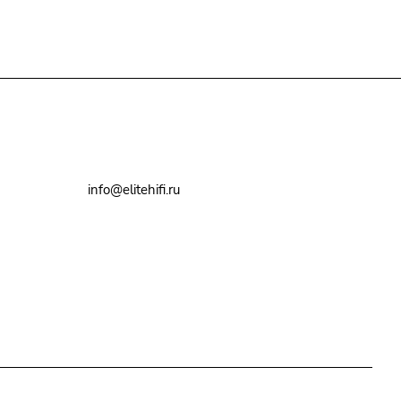
+7(495)79-2222-8
info@elitehifi.ru
г. Москва, ул. Мневники, д. 5