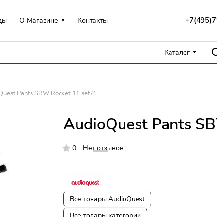
+7(495)7
ды
О Магазине
Контакты
Каталог
Quest Pants SBW Rocket 11 set/4
AudioQuest Pants SB
0
Нет отзывов
Все товары AudioQuest
Все товары категории