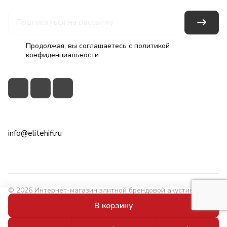
Продолжая, вы соглашаетесь с
политикой
конфиденциальности
+7(495)79-2222-8
info@elitehifi.ru
г. Москва, ул. Мневники, д. 5
© 2026 Интернет-магазин элитной брендовой акустики
EliteHiFi.ru
В корзину
Конфиденциальность
Powered by