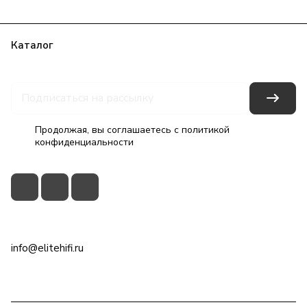
Каталог
Бренды
Блог
Условия оплаты
Условия доставки
Гарантия на товар
Контакты
Продолжая, вы соглашаетесь с
политикой
конфиденциальности
+7(495)79-2222-8
info@elitehifi.ru
г. Москва, ул. Мневники, д. 5