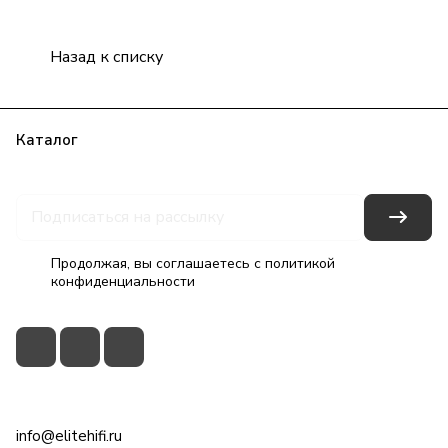
Назад к списку
Каталог
Бренды
Блог
Условия оплаты
Условия доставки
Гарантия на товар
Контакты
Продолжая, вы соглашаетесь с
политикой
конфиденциальности
+7(495)79-2222-8
info@elitehifi.ru