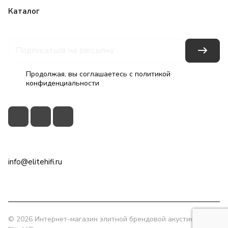
Каталог
Бренды
Блог
Условия оплаты
Условия доставки
Гарантия на товар
Контакты
Продолжая, вы соглашаетесь с
политикой
конфиденциальности
+7(495)79-2222-8
info@elitehifi.ru
г. Москва, ул. Мневники, д. 5
© 2026 Интернет-магазин элитной брендовой акустики