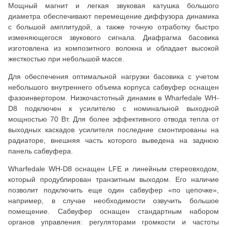
Мощный магнит и легкая звуковая катушка большого
диаметра обеспечивают перемещение диффузора динамика
с большой амплитудой, а также точную отработку быстро
изменяющегося звукового сигнала. Диафрагма басовика
изготовлена из композитного волокна и обладает высокой
жесткостью при небольшой массе.
Для обеспечения оптимальной нагрузки басовика с учетом
небольшого внутреннего объема корпуса сабвуфер оснащен
фазоинвертором. Низкочастотный динамик в Wharfedale WH-
D8 подключен к усилителю с номинальной выходной
мощностью 70 Вт. Для более эффективного отвода тепла от
выходных каскадов усилителя последние смонтированы на
радиаторе, внешняя часть которого выведена на заднюю
панель сабвуфера.
Wharfedale WH-D8 оснащен LFE и линейным стереовходом,
который продублирован транзитным выходом. Его наличие
позволит подключить еще один сабвуфер «по цепочке»,
например, в случае необходимости озвучить большое
помещение. Сабвуфер оснащен стандартным набором
органов управления: регуляторами громкости и частоты