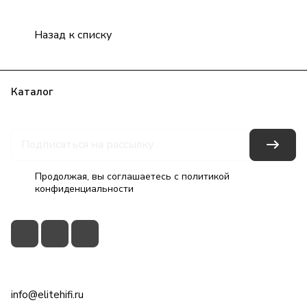
Назад к списку
Каталог
Бренды
Блог
Условия оплаты
Условия доставки
Гарантия на товар
Контакты
Продолжая, вы соглашаетесь с
политикой
конфиденциальности
+7(495)79-2222-8
info@elitehifi.ru