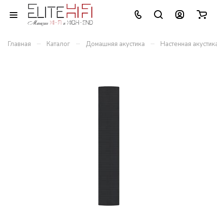
–
–
–
Главная
Каталог
Домашняя акустика
Настенная акустик