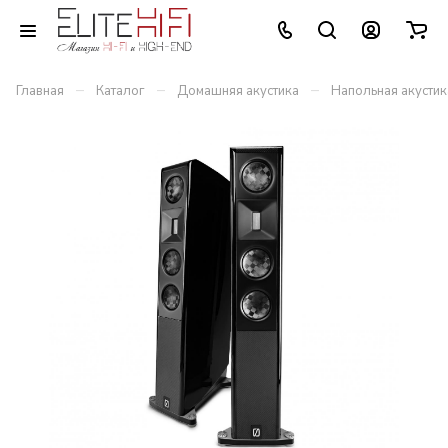
–
–
–
Главная
Каталог
Домашняя акустика
Напольная акустик