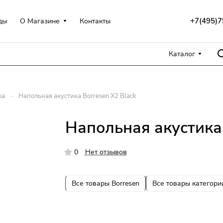
+7(495)7
ды
О Магазине
Контакты
Каталог
–
ка
Напольная акустика Borresen X2 Black
Напольная акустика 
0
Нет отзывов
Все товары Borresen
Все товары категори