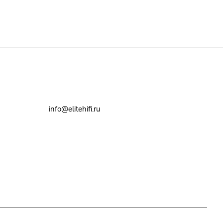
+7(495)79-2222-8
info@elitehifi.ru
г. Москва, ул. Мневники, д. 5