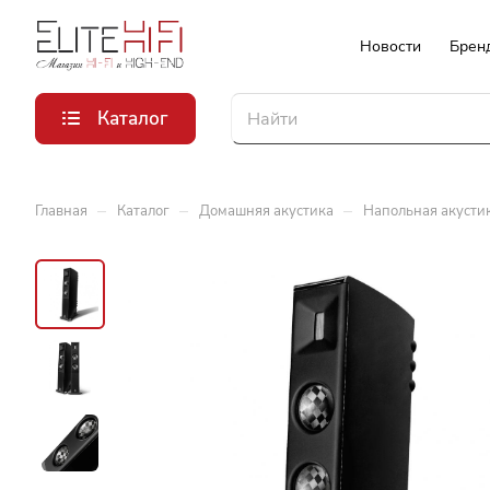
Новости
Брен
Каталог
–
–
–
Главная
Каталог
Домашняя акустика
Напольная акусти