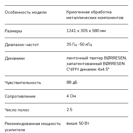
Криогенная обработка
Особенность модели
металлических компонентов
1241 x 305 x 580 мм
Размеры
35 Гц -50 кГц
Диапазон частот
ленточный твитер BØRRESEN,
Динамики
запатентованный BØRRESEN
СЧ/НЧ динамик 4х4.5"
88 дБ
Чувствительность
4 Ом
Сопротивление
2.5
Число полос
выше 50 Вт
Рекомендованная мощность
усилителя