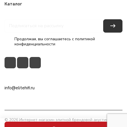
Каталог
Бренды
Блог
Условия оплаты
Условия доставки
Гарантия на товар
Контакты
Продолжая, вы соглашаетесь с
политикой
конфиденциальности
+7(495)79-2222-8
info@elitehifi.ru
г. Москва, ул. Мневники, д. 5
© 2026 Интернет-магазин элитной брендовой акустики
EliteHiFi.ru