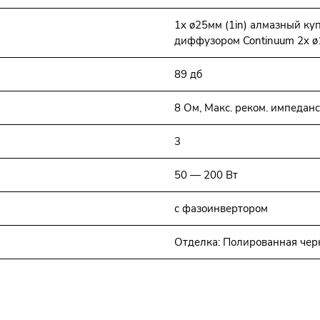
1x ø25мм (1in) алмазный ку
диффузором Continuum 2x ø1
89 дб
8 Ом, Макс. реком. импеданс
3
50 — 200 Вт
с фазоинвертором
Отделка: Полированная чер