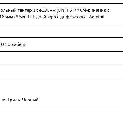
польный твитер 1x ø130мм (5in) FST™ СЧ-динамик с
65мм (6.5in) НЧ-драйвера с диффузором Aerofoil
 0.1Ω кабеля
ная Гриль: Черный