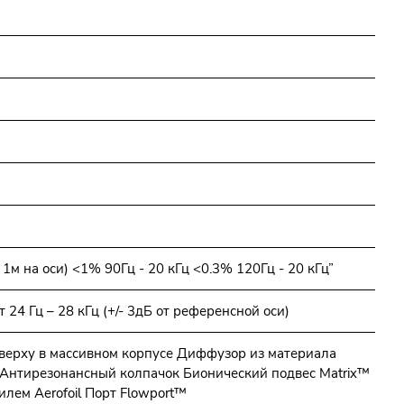
 1м на оси) <1% 90Гц - 20 кГц <0.3% 120Гц - 20 кГц”
 24 Гц – 28 кГц (+/- 3дБ от референсной оси)
верху в массивном корпусе Диффузор из материала
 Антирезонансный колпачок Бионический подвес Matrix™
лем Aerofoil Порт Flowport™