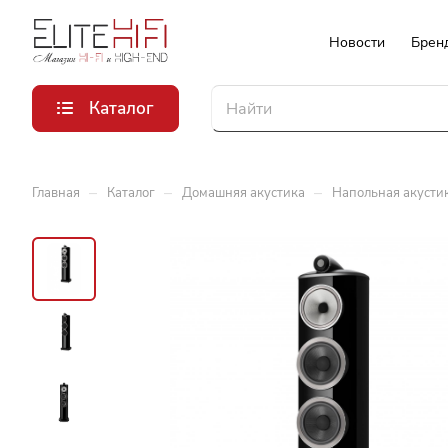
Новости
Брен
Каталог
–
–
–
Главная
Каталог
Домашняя акустика
Напольная акусти