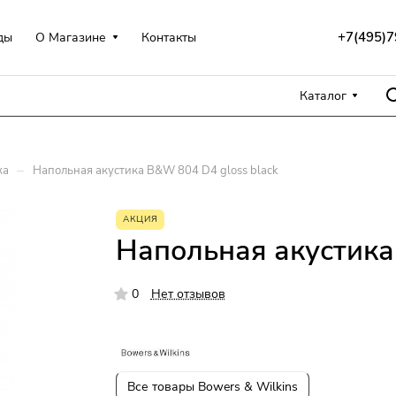
+7(495)7
ды
О Магазине
Контакты
Каталог
–
ка
Напольная акустика B&W 804 D4 gloss black
АКЦИЯ
Напольная акустика
0
Нет отзывов
Все товары Bowers & Wilkins