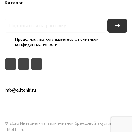
Каталог
Бренды
Блог
Условия оплаты
Условия доставки
Гарантия на товар
Контакты
Продолжая, вы соглашаетесь с
политикой
конфиденциальности
+7(495)79-2222-8
info@elitehifi.ru
г. Москва, ул. Мневники, д. 5
© 2026 Интернет-магазин элитной брендовой акустики
EliteHiFi.ru