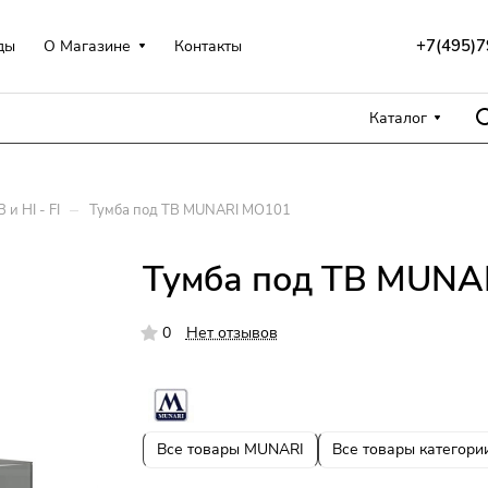
+7(495)7
ды
О Магазине
Контакты
Каталог
–
 и HI - FI
Тумба под ТВ MUNARI MO101
Тумба под ТВ MUNA
0
Нет отзывов
Все товары MUNARI
Все товары категори