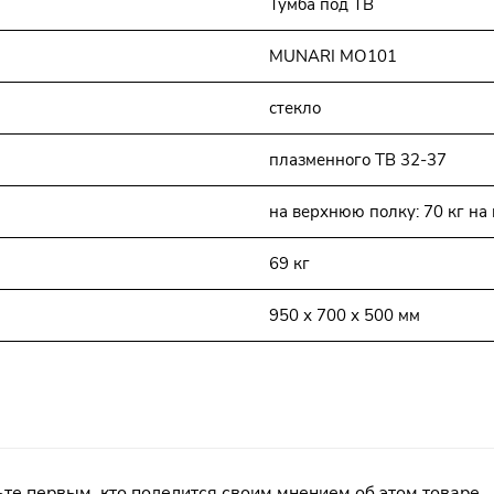
Тумба под ТВ
MUNARI MO101
стекло
плазменного ТВ 32-37
на верхнюю полку: 70 кг на 
69 кг
950 х 700 х 500 мм
те первым, кто поделится своим мнением об этом товаре