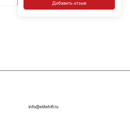
Добавить отзыв
+7(495)79-2222-8
info@elitehifi.ru
г. Москва, ул. Мневники, д. 5