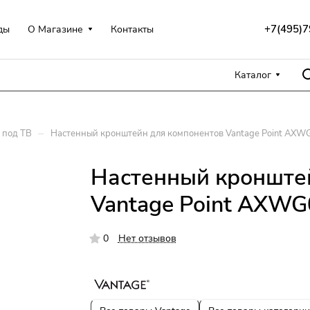
+7(495)7
ды
О Магазине
Контакты
Каталог
–
 под ТВ
Настенный кронштейн для компонентов Vantage Point AXW
Настенный кронште
Vantage Point AXWG
0
Нет отзывов