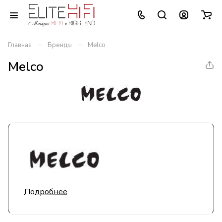
–
–
Главная
Бренды
Melco
Melco
Подробнее