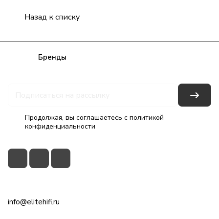
Назад к списку
Каталог
Бренды
Блог
Условия оплаты
Условия доставки
Гарантия на товар
Контакты
Продолжая, вы соглашаетесь с
политикой
конфиденциальности
+7(495)79-2222-8
info@elitehifi.ru