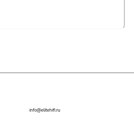
+7(495)79-2222-8
info@elitehifi.ru
г. Москва, ул. Мневники, д. 5