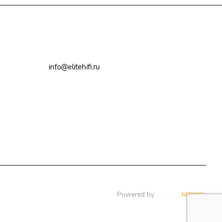
+7(495)79-2222-8
info@elitehifi.ru
г. Москва, ул. Мневники, д. 5
Powered by