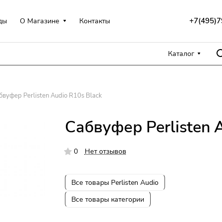
+7(495)7
ды
О Магазине
Контакты
Каталог
бвуфер Perlisten Audio R10s Black
Сабвуфер Perlisten 
0
Нет отзывов
Все товары Perlisten Audio
Все товары категории