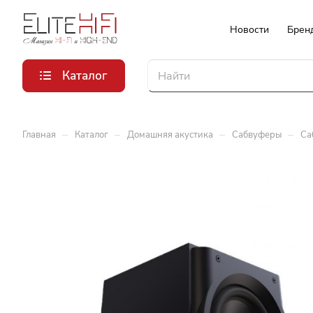
Новости
Брен
Каталог
–
–
–
–
Главная
Каталог
Домашняя акустика
Сабвуферы
Са