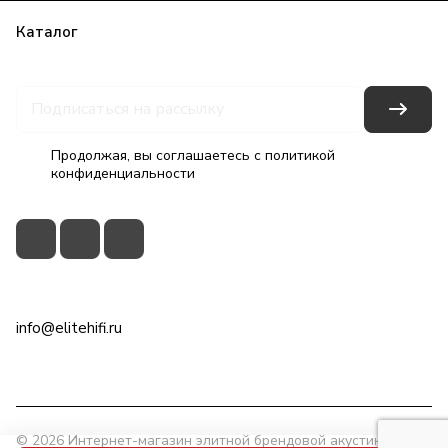
Каталог
Бренды
Блог
Условия оплаты
Условия доставки
Гарантия на товар
Контакты
Продолжая, вы соглашаетесь с
политикой
конфиденциальности
+7(495)79-2222-8
info@elitehifi.ru
г. Москва, ул. Мневники, д. 5
© 2026 Интернет-магазин элитной брендовой акустики