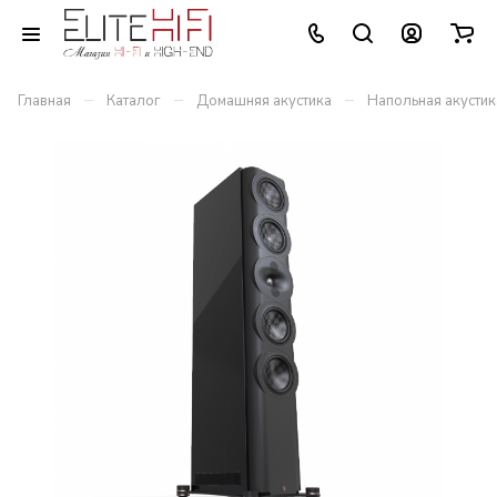
–
–
–
Главная
Каталог
Домашняя акустика
Напольная акустик