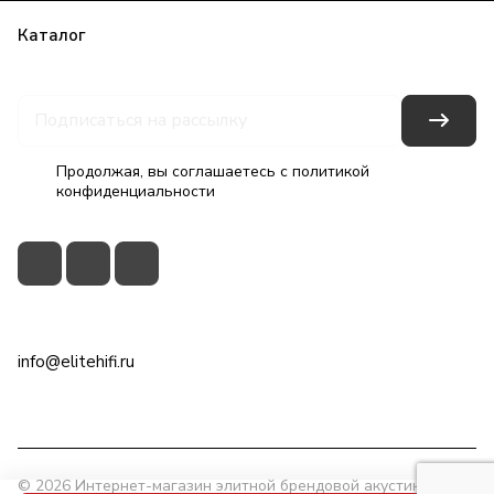
Каталог
Бренды
Блог
Условия оплаты
Условия доставки
Гарантия на товар
Контакты
Продолжая, вы соглашаетесь с
политикой
конфиденциальности
+7(495)79-2222-8
info@elitehifi.ru
г. Москва, ул. Мневники, д. 5
© 2026 Интернет-магазин элитной брендовой акустики